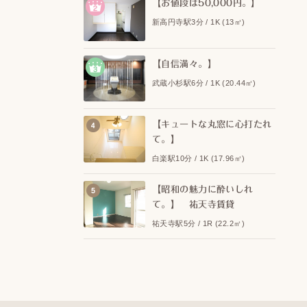
【お値段は50,000円。】
新高円寺駅3分 / 1K (13㎡)
【自信満々。】
武蔵小杉駅6分 / 1K (20.44㎡)
【キュートな丸窓に心打たれ
て。】
白楽駅10分 / 1K (17.96㎡)
【昭和の魅力に酔いしれ
て。】 祐天寺賃貸
祐天寺駅5分 / 1R (22.2㎡)