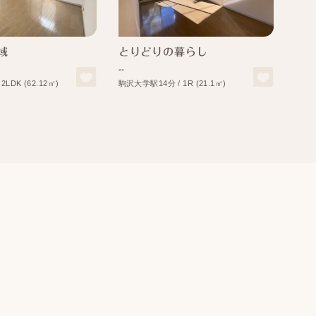
域
とりどりの暮らし
い
--
--
LDK (62.12㎡)
駒沢⼤学駅14分 / 1R (21.1㎡)
都立大学