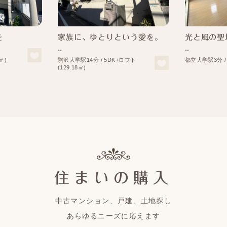
を
家族に、ゆとりという愛を。
光と風の聖
--
--
㎡)
駒沢⼤学駅14分 / 5DK+ロフト
都立大学駅3分 / 2
(129.18㎡)
住まいの購入
中古マンション、戸建、土地探し
あらゆるニーズに応えます