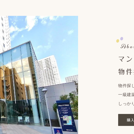
Abo
マン
物件
物件探
一級建
しっか
購