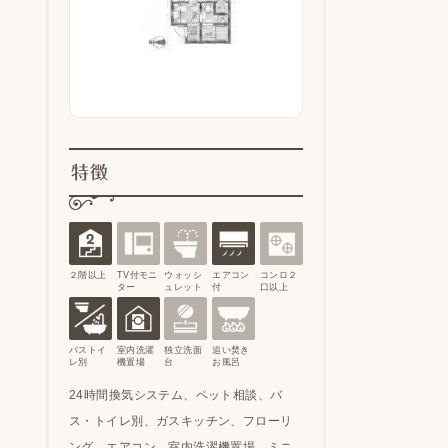
特徴
２階以上
TV付モニ
ウォッシ
エアコン
コンロ２
ター
ュレット
付
口以上
バストイ
室内洗濯
独立洗面
追い焚き
レ別
機置場
台
お風呂
24時間換気システム、ペット相談、バ
ス・トイレ別、ガスキッチン、フローリ
ング、エアコン、室内洗濯機置場、ミニ