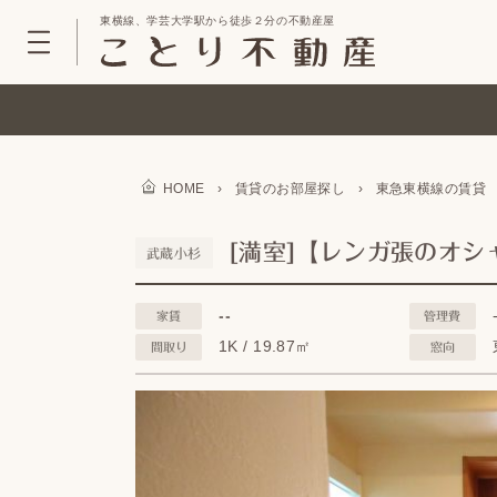
東横線、学芸大学駅から徒歩２分の不動産屋
HOME
›
賃貸のお部屋探し
›
東急東横線の賃貸
[満室]【レンガ張のオシ
武蔵小杉
--
家賃
管理費
1K / 19.87㎡
間取り
窓向