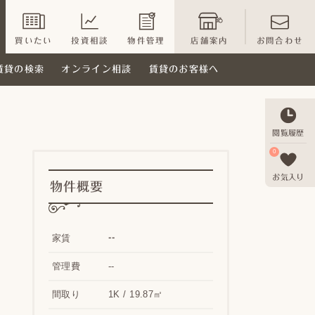
買いたい
投資相談
物件管理
店舗案内
お問合わせ
賃貸の検索
オンライン相談
賃貸のお客様へ
閲覧履歴
0
お気入り
物件概要
--
家賃
管理費
--
間取り
1K / 19.87㎡