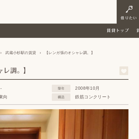
借りたい
賃貸トップ
›
武蔵小杉駅の賃貸
›
【レンガ張のオシャレ調。】
ャレ調。】
--
2008年10月
築年
東向
鉄筋コンクリート
構造