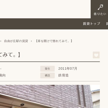
借りたい
賃貸トップ
›
自由が丘駅の賃貸
›
【扉を開けて惚れてみて。】
てみて。】
--
2011年07月
築年
南向
鉄骨造
構造