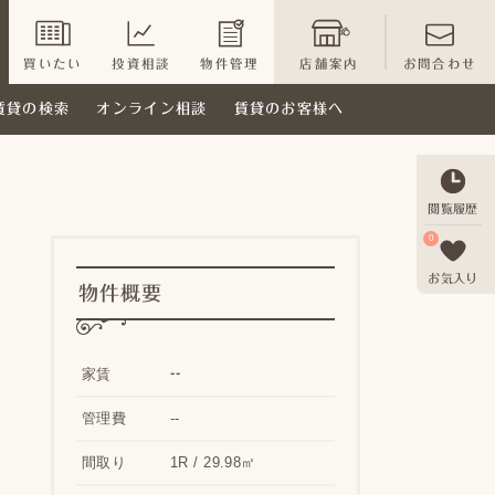
買いたい
投資相談
物件管理
店舗案内
お問合わせ
賃貸の検索
オンライン相談
賃貸のお客様へ
閲覧履歴
0
お気入り
物件概要
--
家賃
管理費
--
間取り
1R / 29.98㎡