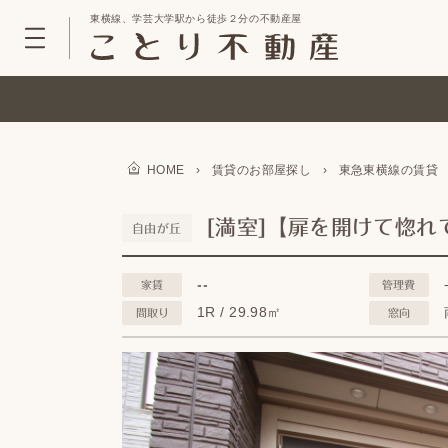
東横線、学芸大学駅から徒歩２分の不動産屋
HOME
›
賃貸のお部屋探し
›
東急東横線の賃貸
[満室]【扉を開けて惚れ
自由が丘
--
家賃
管理費
1R / 29.98㎡
間取り
窓向