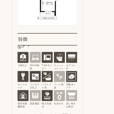
特徴
２階以上
SOHO相
TV付モニ
ウォッシ
エアコン
談
ター
ュレット
付
オートロ
コンロ２
バストイ
ペット相
宅配ボッ
ック
口以上
レ別
談
クス
室内洗濯
楽器相談
独立洗面
礼金ゼロ
追い焚き
機置場
台
お風呂