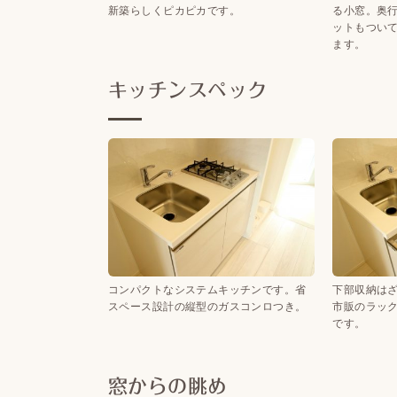
新築らしくピカピカです。
る小窓。奥
ットもつい
ます。
キッチンスペック
コンパクトなシステムキッチンです。省
下部収納は
スペース設計の縦型のガスコンロつき。
市販のラッ
です。
窓からの眺め