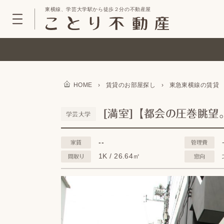
東横線、学芸大学駅から徒歩２分の不動産屋
HOME
›
賃貸のお部屋探し
›
東急東横線の賃貸
[満室]【都会の圧巻眺望
学芸大学
--
家賃
管理費
1K / 26.64㎡
間取り
窓向