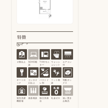
特徴
２階以上
SOHO相
TV付モニ
ウォッシ
エアコン
談
ター
ュレット
付
オートロ
コンロ２
バストイ
ペット相
宅配ボッ
ック
口以上
レ別
談
クス
室内洗濯
楽器相談
独立洗面
礼金ゼロ
追い焚き
機置場
台
お風呂