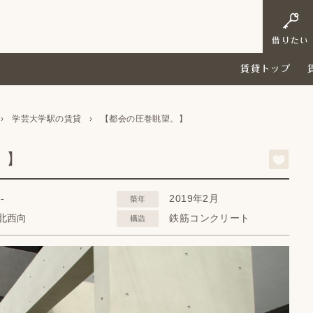
借りたい
賃貸トップ
›
学芸大学駅の賃貸
›
【都会の圧巻眺望。】
。】
--
2019年2月
築年
北西向
鉄筋コンクリート
構造