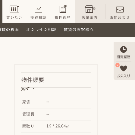
買いたい
投資相談
物件管理
店舗案内
お問合わせ
賃貸の検索
オンライン相談
賃貸のお客様へ
閲覧履歴
0
お気入り
物件概要
--
家賃
管理費
--
間取り
1K / 26.64㎡