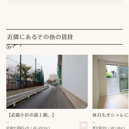
近隣にあるその他の賃貸
【武蔵小杉の最上階。】
休日もオシャレに
--
--
武蔵中原駅11分 / 1K (20.5㎡)
奥沢駅3分 / 1R (18㎡)