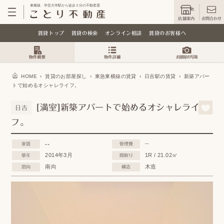
東横線、学芸大学駅から徒歩２分の不動産屋
店舗案内
お問合わせ
賃貸トップ
賃貸の検索
オンライン相談
賃貸のお客様へ
HOME
›
賃貸のお部屋探し
›
東急東横線の賃貸
›
日吉駅の賃貸
›
新築アパー
トで始めるオシャレライフ。
[満室]新築アパートで始めるオシャレライ
日吉
フ。
--
--
家賃
管理費
2014年3月
1R / 21.02㎡
築年
間取り
南向
木造
窓向
構造