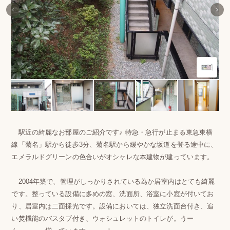
駅近の綺麗なお部屋のご紹介です♪ 特急・急行が止まる東急東横
線「菊名」駅から徒歩3分、菊名駅から緩やかな坂道を登る途中に、
エメラルドグリーンの色合いがオシャレな本建物が建っています。
2004年築で、管理がしっかりされている為か居室内はとても綺麗
です。整っている設備に多めの窓、洗面所、浴室に小窓が付いてお
り、居室内は二面採光です。設備においては、独立洗面台付き、追
い焚機能のバスタブ付き、ウォシュレットのトイレが。うー