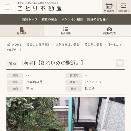
東横線、学芸大学駅から徒歩２分の不動産屋
店舗案内
お問合わせ
賃貸トップ
賃貸の検索
オンライン相談
賃貸のお客様へ
HOME
›
賃貸のお部屋探し
›
東急東横線の賃貸
›
菊名駅の賃貸
›
【きれいめ
の駅近。】
[満室]【きれいめの駅近。】
菊名
--
--
家賃
管理費
2004年3月
1K / 25.5㎡
築年
間取り
南向
鉄骨造
窓向
構造