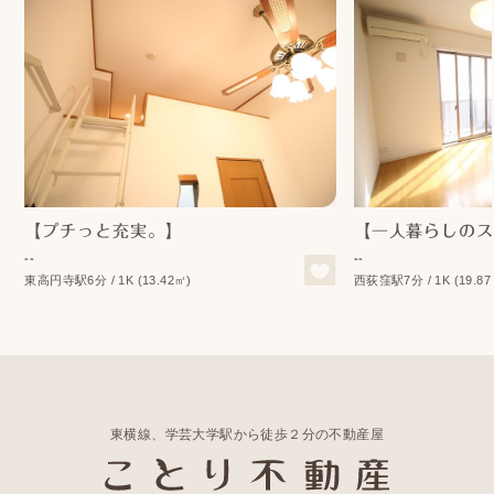
【プチっと充実。】
【一人暮らしのス
--
--
東高円寺駅6分 / 1K (13.42㎡)
西荻窪駅7分 / 1K (19.87
東横線、学芸大学駅から徒歩２分の不動産屋