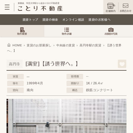
東横線、学芸大学駅から徒歩２分の不動産屋
店舗案内
お問合わせ
賃貸トップ
賃貸の検索
オンライン相談
賃貸のお客様へ
HOME
›
賃貸のお部屋探し
›
中央線の賃貸
›
高円寺駅の賃貸
›
【誘う世界
へ。】
[満室]【誘う世界へ。】
高円寺
--
--
家賃
管理費
1999年4月
1K / 26.4㎡
築年
間取り
南向
鉄筋コンクリート
窓向
構造