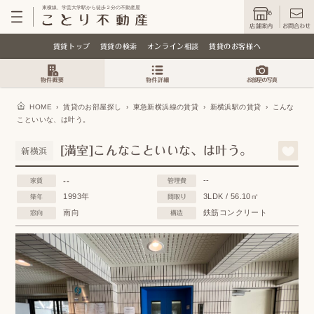
東横線、学芸大学駅から徒歩２分の不動産屋
店舗案内
お問合わせ
賃貸トップ
賃貸の検索
オンライン相談
賃貸のお客様へ
HOME
›
賃貸のお部屋探し
›
東急新横浜線の賃貸
›
新横浜駅の賃貸
›
こんな
こといいな、は叶う。
[満室]こんなこといいな、は叶う。
新横浜
--
--
家賃
管理費
1993年
3LDK / 56.10㎡
築年
間取り
南向
鉄筋コンクリート
窓向
構造