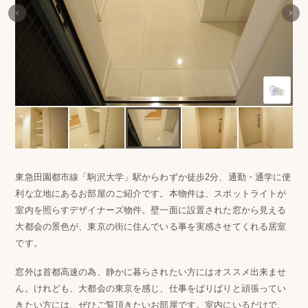
東急田園都市線「駒沢大学」駅からわずか徒歩2分、通勤・通学に便
利な立地にあるお部屋のご紹介です。本物件は、スポットライトが
室内を照らすデザイナーズ物件。壁一面に設置された窓から見える
大都会の景色が、東京の街に住んでいる事を実感させてくれる居室
です。
窓外は首都高速の為、静かに暮らされたい方にはオススメ出来ませ
ん。けれども、大都会の東京を感じ、仕事をばりばりと頑張ってい
きたい方には、ぜひご覧頂きたいお部屋です。室内にいるだけで、