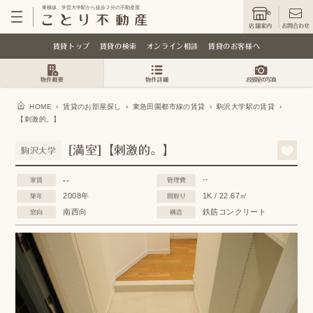
東横線、学芸大学駅から徒歩２分の不動産屋
店舗案内
お問合わせ
賃貸トップ
賃貸の検索
オンライン相談
賃貸のお客様へ
HOME
›
賃貸のお部屋探し
›
東急田園都市線の賃貸
›
駒沢大学駅の賃貸
›
【刺激的。】
[満室]【刺激的。】
駒沢大学
--
--
家賃
管理費
2008年
1K / 22.67㎡
築年
間取り
南西向
鉄筋コンクリート
窓向
構造