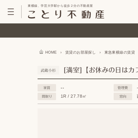
東横線、学芸大学駅から徒歩２分の不動産屋
HOME
›
賃貸のお部屋探し
›
東急東横線の賃貸
[満室]【お休みの日はカ
武蔵小杉
--
家賃
管理費
1R / 27.78㎡
間取り
窓向