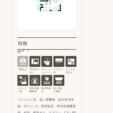
特徴
２階以上
TV付モニ
ウォッシ
エアコン
コンロ２
ター
ュレット
付
口以上
バストイ
室内洗濯
独立洗面
追い焚き
レ別
機置場
台
お風呂
バストイレ別、追い焚機能、温水洗浄便
座、2口コンロ、照明器具、室内洗濯機置
場、給湯、都市ガス、エアコン、CS・BS