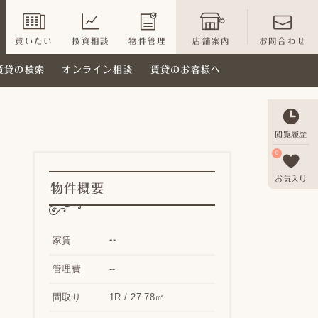
買いたい
投資相談
物件管理
店舗案内
お問合わせ
賃貸の検索
オンライン相談
賃貸のお客様へ
閲覧履歴
0
お気入り
物件概要
--
家賃
管理費
--
間取り
1R / 27.78㎡