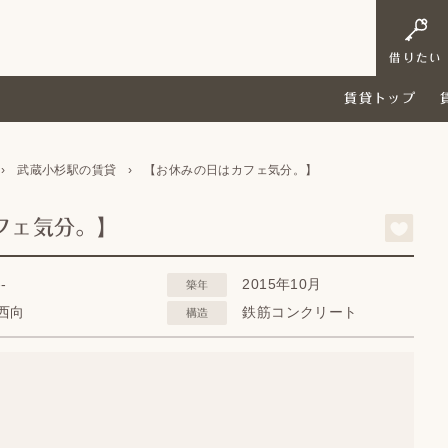
借りたい
賃貸トップ
›
武蔵小杉駅の賃貸
›
【お休みの日はカフェ気分。】
フェ気分。】
--
2015年10月
築年
西向
鉄筋コンクリート
構造