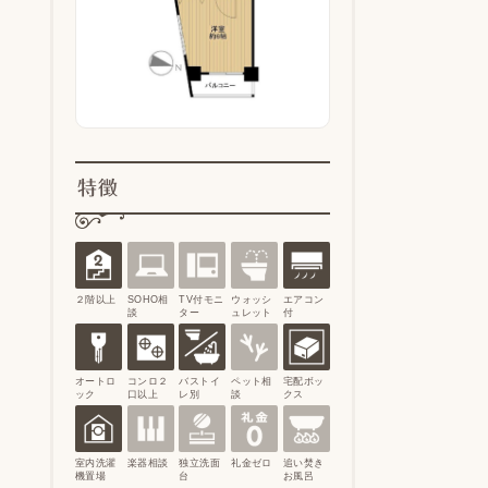
特徴
２階以上
SOHO相
TV付モニ
ウォッシ
エアコン
談
ター
ュレット
付
オートロ
コンロ２
バストイ
ペット相
宅配ボッ
ック
口以上
レ別
談
クス
室内洗濯
楽器相談
独立洗面
礼金ゼロ
追い焚き
機置場
台
お風呂