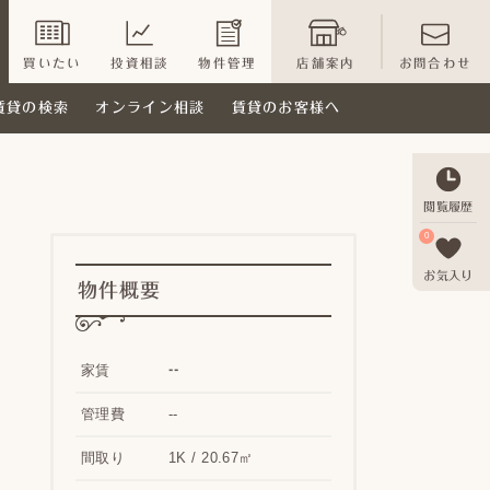
買いたい
投資相談
物件管理
店舗案内
お問合わせ
賃貸の検索
オンライン相談
賃貸のお客様へ
閲覧履歴
0
お気入り
物件概要
--
家賃
管理費
--
間取り
1K / 20.67㎡