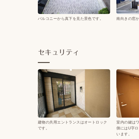
バルコニーから真下を見た景色です。
南向きの窓
セキュリティ
建物の共用エントランスはオートロック
室内の鍵は
です。
側にはU字
います。