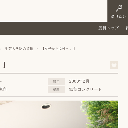
借りたい
賃貸トップ
›
学芸大学駅の賃貸
›
【女子から女性へ。】
。】
--
2003年2月
築年
東向
鉄筋コンクリート
構造