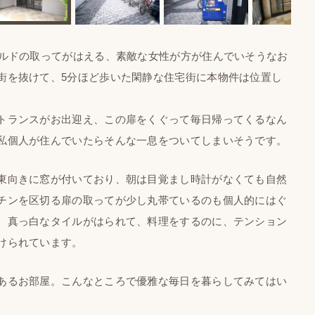
ルドの取ってがはえる、素敵な女性が方が住んでいそうなお
街を抜けて、5分ほど歩いた閑静な住宅街に本物件は位置し
トランスがお出迎え、この扉をくぐって毎日帰ってくるなん
私個人が住んでいたらそんな一息をついてしまいそうです。
東向きに窓が付いており、朝は目覚まし時計がなくても自然
チンを区切る扉の取ってが少し丸帯ているのも個人的にはぐ
、真っ白なタイルがはられて、料理をするのに、テンション
けられています。
あるお部屋。こんなところで優雅な毎日を暮らしてみてはい