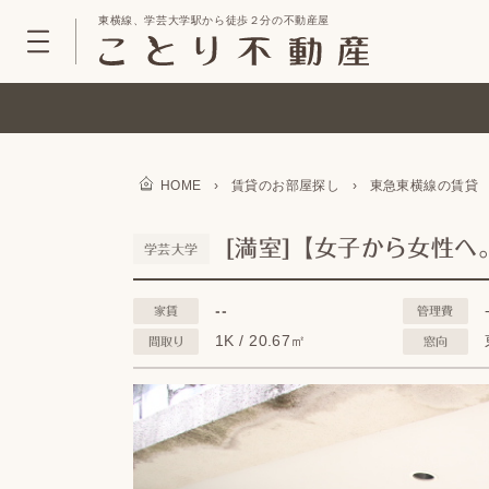
東横線、学芸大学駅から徒歩２分の不動産屋
HOME
›
賃貸のお部屋探し
›
東急東横線の賃貸
[満室]【女子から女性へ
学芸大学
--
家賃
管理費
1K / 20.67㎡
間取り
窓向