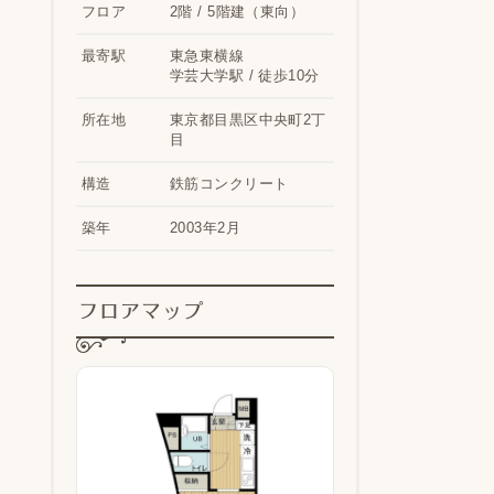
フロア
2階 / 5階建（東向）
最寄駅
東急東横線
学芸大学駅 / 徒歩10分
所在地
東京都目黒区中央町2丁
目
構造
鉄筋コンクリート
築年
2003年2月
フロアマップ