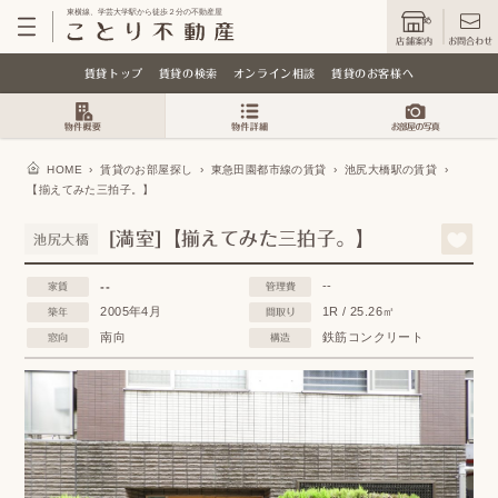
東横線、学芸大学駅から徒歩２分の不動産屋
店舗案内
お問合わせ
賃貸トップ
賃貸の検索
オンライン相談
賃貸のお客様へ
HOME
›
賃貸のお部屋探し
›
東急田園都市線の賃貸
›
池尻大橋駅の賃貸
›
【揃えてみた三拍子。】
[満室]【揃えてみた三拍子。】
池尻大橋
--
--
家賃
管理費
2005年4月
1R / 25.26㎡
築年
間取り
南向
鉄筋コンクリート
窓向
構造