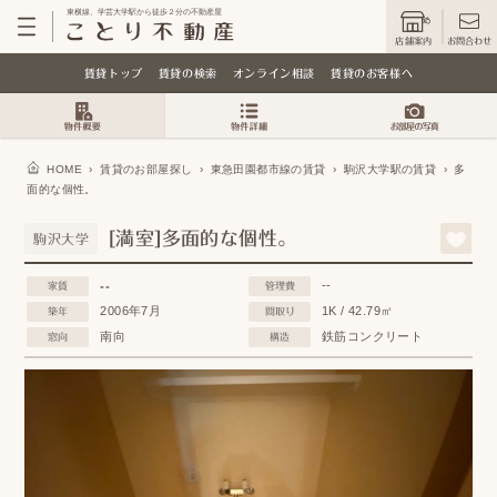
東横線、学芸大学駅から徒歩２分の不動産屋
店舗案内
お問合わせ
賃貸トップ
賃貸の検索
オンライン相談
賃貸のお客様へ
HOME
›
賃貸のお部屋探し
›
東急田園都市線の賃貸
›
駒沢大学駅の賃貸
›
多
面的な個性。
[満室]多面的な個性。
駒沢大学
--
--
家賃
管理費
2006年7月
1K / 42.79㎡
築年
間取り
南向
鉄筋コンクリート
窓向
構造