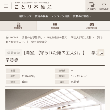
東横線、学芸大学駅から徒歩２分の不動産屋
店舗案内
お問合わせ
賃貸トップ
賃貸の検索
オンライン相談
賃貸のお客様へ
HOME
›
賃貸のお部屋探し
›
東急東横線の賃貸
›
学芸大学駅の賃貸
›
【守ら
れた館の主人公。】 学芸大学賃貸
[満室]【守られた館の主人公。】 学芸大
学芸大学
学賃貸
--
--
家賃
管理費
2004年3月
1K / 26.45㎡
築年
間取り
南向
鉄骨造
窓向
構造