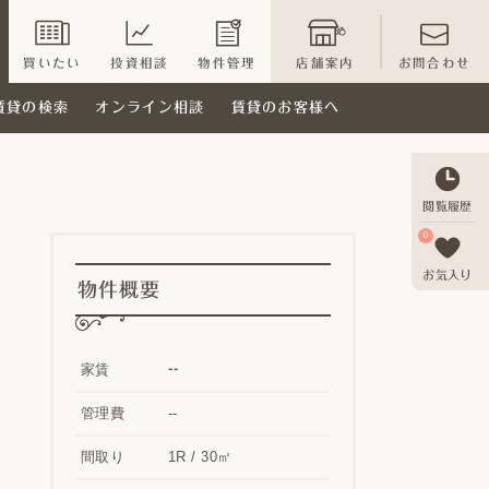
買いたい
投資相談
物件管理
店舗案内
お問合わせ
賃貸の検索
オンライン相談
賃貸のお客様へ
閲覧履歴
0
お気入り
物件概要
--
家賃
管理費
--
間取り
1R / 30㎡