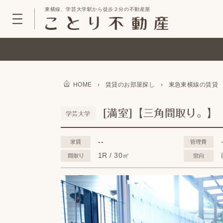
東横線、学芸大学駅から徒歩２分の不動産屋
HOME
›
賃貸のお部屋探し
›
東急東横線の賃貸
[満室]【三角間取り。】
学芸大学
--
家賃
管理費
1R / 30㎡
間取り
窓向