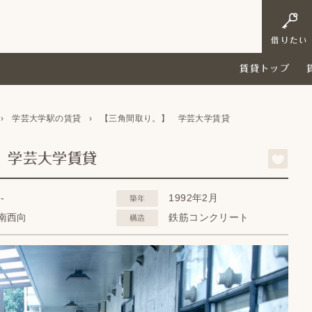
借りたい
賃貸トップ
›
学芸大学駅の賃貸
›
【三角間取り。】 学芸大学賃貸
 学芸大学賃貸
--
1992年2月
築年
南西向
鉄筋コンクリート
構造