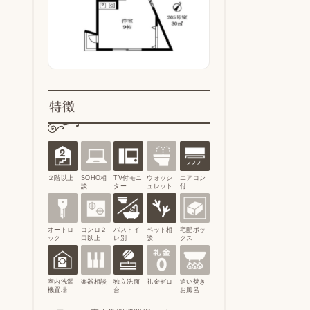
特徴
２階以上
SOHO相
TV付モニ
ウォッシ
エアコン
談
ター
ュレット
付
オートロ
コンロ２
バストイ
ペット相
宅配ボッ
ック
口以上
レ別
談
クス
室内洗濯
楽器相談
独立洗面
礼金ゼロ
追い焚き
機置場
台
お風呂