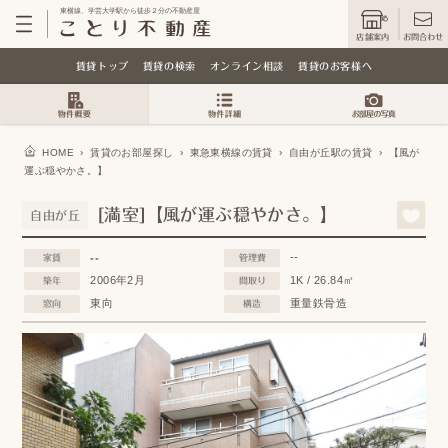
東横線、学芸大学駅から徒歩２分の不動産屋
店舗案内
お問合わせ
賃貸トップ
賃貸の検索
オンライン相談
賃貸のお客様へ
HOME
›
賃貸のお部屋探し
›
東急東横線の賃貸
›
自由が丘駅の賃貸
›
【風が
運ぶ穏やかさ。】
[満室]【風が運ぶ穏やかさ。】
自由が丘
--
--
家賃
管理費
2006年2月
1K / 26.84㎡
築年
間取り
東向
重量鉄骨造
窓向
構造