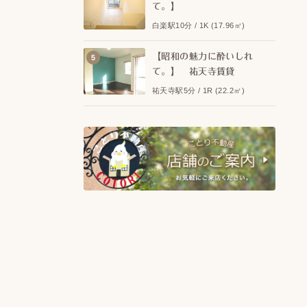
て。】
白楽駅10分 / 1K (17.96㎡)
【昭和の魅力に酔いしれ
て。】 祐天寺賃貸
祐天寺駅5分 / 1R (22.2㎡)