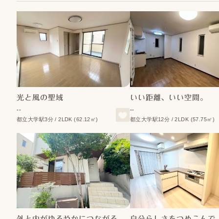
光と風の聖域
いい距離、いい空間。
--
--
都立大学駅3分 / 2LDK (62.12㎡)
都立大学駅12分 / 2LDK (57.75㎡)
外と内がゆるやかにつながる
自分らしさをつめこんで