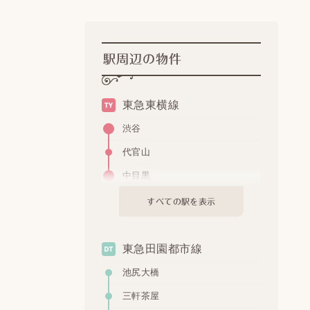
駅周辺の物件
東急東横線
渋谷
代官山
中目黒
祐天寺
すべての駅を表示
学芸大学
都立大学
東急田園都市線
自由が丘
池尻大橋
田園調布
三軒茶屋