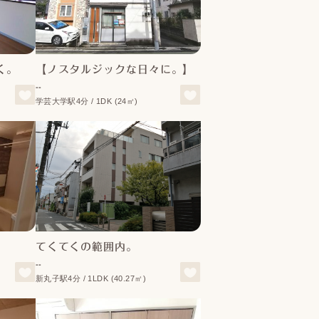
く。
【ノスタルジックな日々に。】
--
学芸大学駅4分 / 1DK (24㎡)
てくてくの範囲内。
--
新丸子駅4分 / 1LDK (40.27㎡)