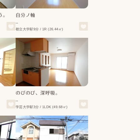
う。
自分ノ軸
--
都立大学駅9分 / 1R (26.44㎡)
のびのび、深呼吸。
--
学芸大学駅3分 / 1LDK (49.68㎡)