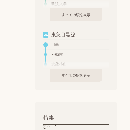
多摩川
駒沢大学
新丸子
桜新町
すべての駅を表示
武蔵小杉
用賀
元住吉
東急目黒線
日吉
目黒
綱島
不動前
大倉山
武蔵小山
菊名
西小山
すべての駅を表示
妙蓮寺
洗足
白楽
大岡山
東白楽
奥沢
横浜
特集