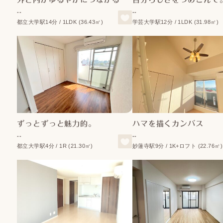
--
--
都立大学駅14分 / 1LDK (36.43㎡)
学芸大学駅12分 / 1LDK (31.98㎡)
ずっとずっと魅力的。
ハマを描くカンバス
--
--
都立大学駅4分 / 1R (21.30㎡)
妙蓮寺駅9分 / 1K+ロフト (22.76㎡)