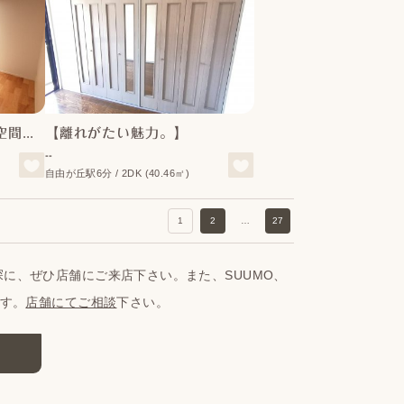
【ここだけのお気に入り空間。】
【離れがたい魅力。】
--
自由が丘駅6分 / 2DK (40.46㎡)
1
2
…
27
に、ぜひ店舗にご来店下さい。また、SUUMO、
です。
店舗にてご相談
下さい。