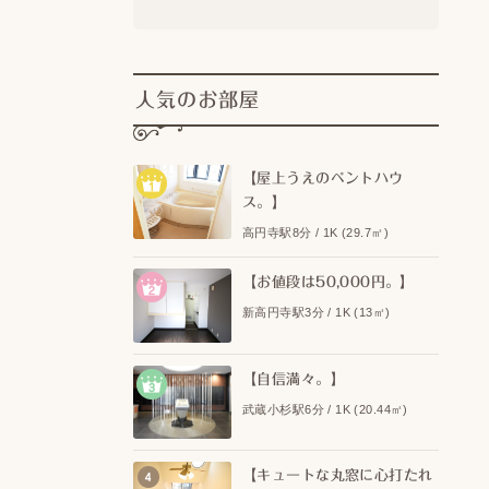
人気のお部屋
【屋上うえのペントハウ
ス。】
高円寺駅8分 / 1K (29.7㎡)
【お値段は50,000円。】
新高円寺駅3分 / 1K (13㎡)
【自信満々。】
武蔵小杉駅6分 / 1K (20.44㎡)
【キュートな丸窓に心打たれ