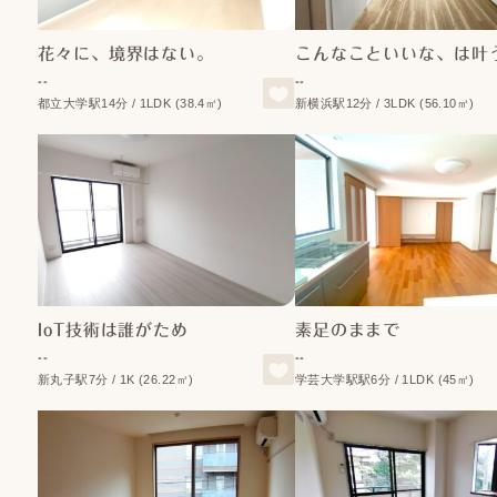
花々に、境界はない。
こんなこといいな、は叶
--
--
都立大学駅14分 / 1LDK (38.4㎡)
新横浜駅12分 / 3LDK (56.10㎡)
IoT技術は誰がため
素足のままで
--
--
新丸子駅7分 / 1K (26.22㎡)
学芸大学駅駅6分 / 1LDK (45㎡)