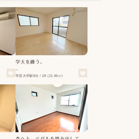
学大を纏う。
--
学芸大学駅8分 / 1R (21.96㎡)
。
森へと、ペダルを踏み出して。