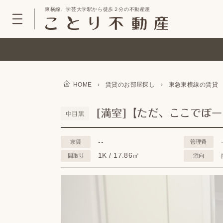
東横線、学芸大学駅から徒歩２分の不動産屋
HOME
›
賃貸のお部屋探し
›
東急東横線の賃貸
[満室]【ただ、ここでぼ
中目黒
--
家賃
管理費
1K / 17.86㎡
間取り
窓向