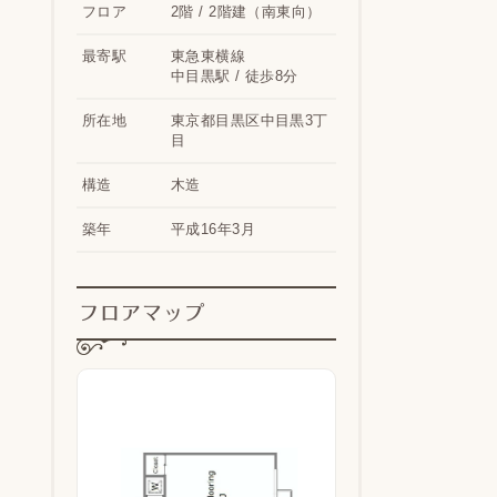
フロア
2階 / 2階建（南東向）
最寄駅
東急東横線
中目黒駅 / 徒歩8分
所在地
東京都目黒区中目黒3丁
目
構造
木造
築年
平成16年3月
フロアマップ