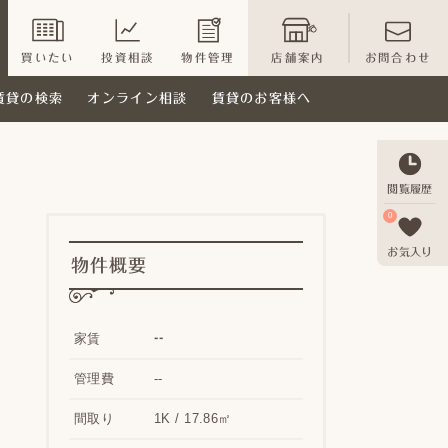
買いたい
投資相談
物件管理
店舗案内
お問合わせ
賃貸の検索
オンライン相談
賃貸のお客様へ
閲覧履歴
0
お気入り
物件概要
--
家賃
管理費
--
間取り
1K / 17.86㎡