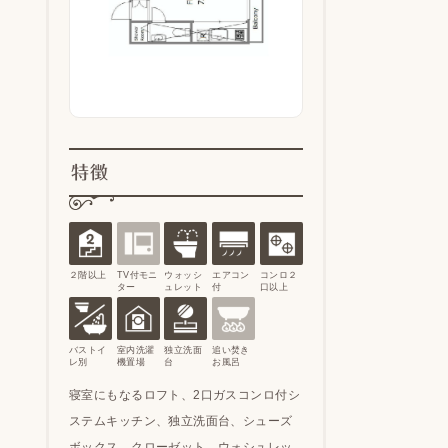
特徴
２階以上
TV付モニ
ウォッシ
エアコン
コンロ２
ター
ュレット
付
口以上
バストイ
室内洗濯
独立洗面
追い焚き
レ別
機置場
台
お風呂
寝室にもなるロフト、2口ガスコンロ付シ
ステムキッチン、独立洗面台、シューズ
ボックス、クローゼット、ウォシュレッ