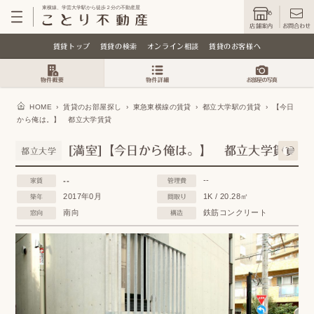
東横線、学芸大学駅から徒歩２分の不動産屋
店舗案内
お問合わせ
賃貸トップ
賃貸の検索
オンライン相談
賃貸のお客様へ
HOME
›
賃貸のお部屋探し
›
東急東横線の賃貸
›
都立大学駅の賃貸
›
【今日
から俺は。】 都立大学賃貸
[満室]【今日から俺は。】 都立大学賃貸
都立大学
--
--
家賃
管理費
2017年0月
1K / 20.28㎡
築年
間取り
南向
鉄筋コンクリート
窓向
構造