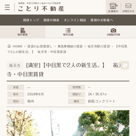
東横線、学芸大学駅から徒歩２分の不動産屋
店舗案内
お問合わせ
賃貸トップ
賃貸の検索
オンライン相談
賃貸のお客様へ
HOME
›
賃貸のお部屋探し
›
東急東横線の賃貸
›
祐天寺駅の賃貸
›
【中目黒
で2人の新生活。】 祐天寺・中目黒賃貸
[満室]【中目黒で2人の新生活。】 祐天
祐天寺
寺・中目黒賃貸
--
--
家賃
管理費
2018年9月
1K / 35.67㎡
築年
間取り
南向
鉄筋コンクリート
窓向
構造