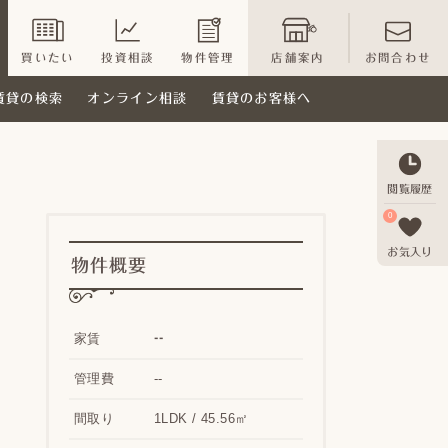
買いたい
投資相談
物件管理
店舗案内
お問合わせ
賃貸の検索
オンライン相談
賃貸のお客様へ
閲覧履歴
0
お気入り
物件概要
--
家賃
管理費
--
間取り
1LDK / 45.56㎡