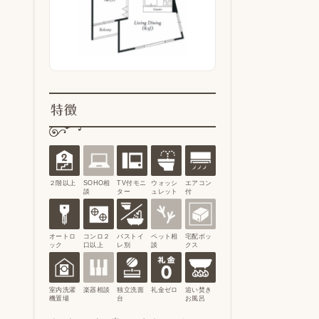
特徴
２階以上
SOHO相
TV付モニ
ウォッシ
エアコン
談
ター
ュレット
付
オートロ
コンロ２
バストイ
ペット相
宅配ボッ
ック
口以上
レ別
談
クス
室内洗濯
楽器相談
独立洗面
礼金ゼロ
追い焚き
機置場
台
お風呂