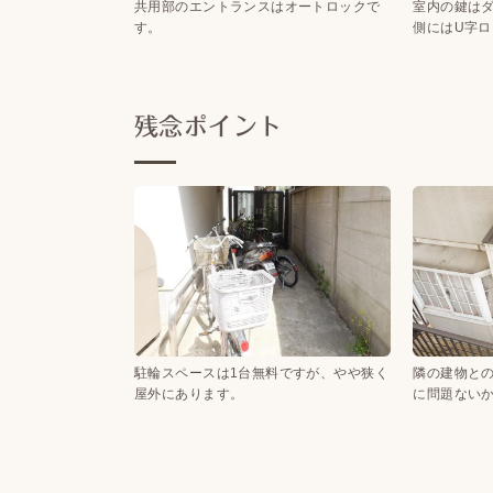
共用部のエントランスはオートロックで
室内の鍵は
す。
側にはU字
残念ポイント
駐輪スペースは1台無料ですが、やや狭く
隣の建物と
屋外にあります。
に問題ない