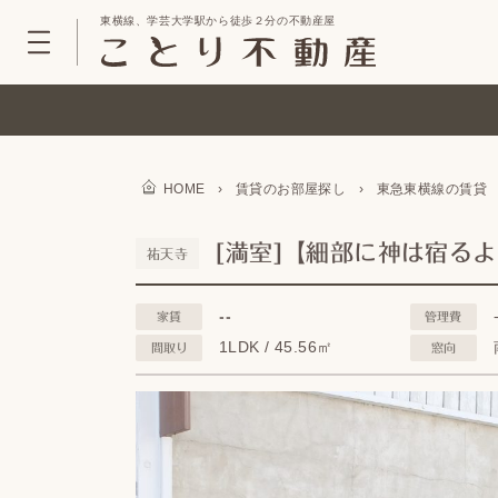
東横線、学芸大学駅から徒歩２分の不動産屋
HOME
›
賃貸のお部屋探し
›
東急東横線の賃貸
[満室]【細部に神は宿る
祐天寺
--
家賃
管理費
1LDK / 45.56㎡
間取り
窓向