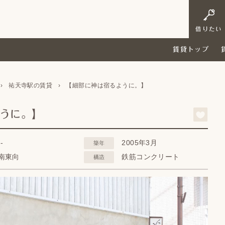
借りたい
賃貸トップ
›
祐天寺駅の賃貸
›
【細部に神は宿るように。】
ように。】
--
2005年3月
築年
南東向
鉄筋コンクリート
構造